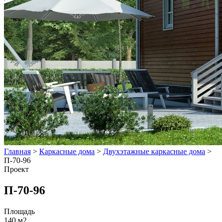
Главная
>
Каркасные дома
>
Двухэтажные каркасные дома
>
П-70-96
Проект
П-70-96
Площадь
140 м2